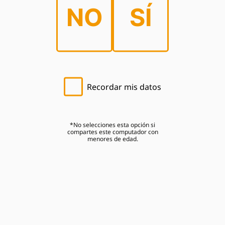
5,300 millones de lempiras aportamos al estado
NO
SÍ
en concepto de impuestos. ​
Recordar mis datos
85 mil negocios conforman nuestra "Cadena de
Valor".​
*No selecciones esta opción si
compartes este computador con
menores de edad.
Desde 1915 nuestra empresa ha contribuido al
fortalecimiento de la economía en Honduras.