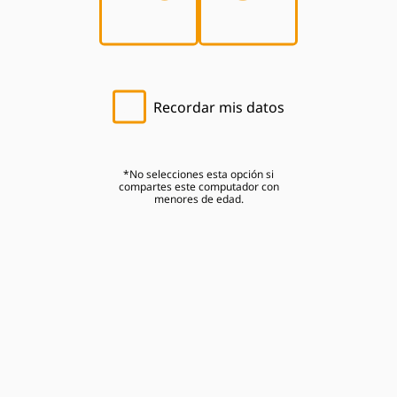
Recordar mis datos
*No selecciones esta opción si
compartes este computador con
menores de edad.
Del Valle
ADVERTENCIA: EL ABUSO DE LA BEBIDA
PERJUDICA LA SALUD. I.H.A.D.F.A.