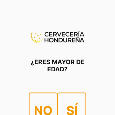
¿ERES MAYOR DE
Monster
EDAD?
Otras Bebidas
NO
SÍ