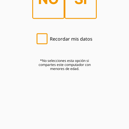
de Gobierno para hacer realidad este objetivo en
común como es la prevención, la cual se viene
trabajando desde hace varios años con diferentes
iniciativas y campañas conjuntas”, enfatizó Avila.
Estas acciones reafirman el compromiso de la
empresa cervecera en promover el consumo y
Recordar mis datos
comercio responsable de cerveza, haciendo de esta
una fuente de trabajo y progreso para miles de
negocios y emprendedores del país.
*No selecciones esta opción si
compartes este computador con
menores de edad.
06/11/2024
Otras Noticias