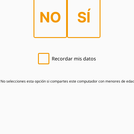
NO
SÍ
Recordar mis datos
*No selecciones esta opción si compartes este computador con menores de edad
nces tecnológicos y las prácticas agrícolas más 
y ha colaborado en la construcción de un centro de
familias de agricultores locales en Merendón.