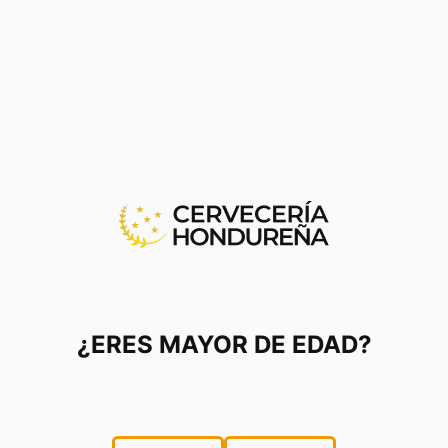
 las comunidades, generando valor compartido”
, afir
Cervecería Hondureña.
o socio embotellador de Coca-Cola, apoya la meta 
los productos envasados a nivel mundial. nivel loca
urar los bosques mediante la promoción de sistemas
afé y cultivos frutales en la zona de Merendón.
¿ERES MAYOR DE EDAD?